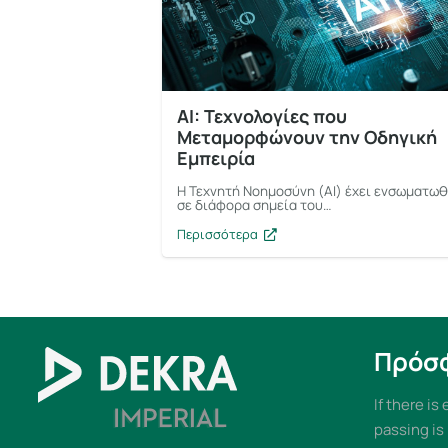
AI: Τεχνολογίες που
Μεταμορφώνουν την Οδηγική
Εμπειρία
Η Τεχνητή Νοημοσύνη (ΑΙ) έχει ενσωματωθ
σε διάφορα σημεία του…
Περισσότερα
Πρόσ
If there is
passing is