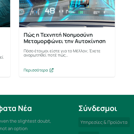
Πώς η Τεχνητή Νοημοσύνη
Μεταμορφώνει την Αυτοκίνηση
Πόσο έτοιμοι είστε για το Μέλλον; Έχετε
αναρωτηθεί ποτέ πώς…
εί
Περισσότερα
φατα Νέα
Σύνδεσμοι
 even the slightest doubt,
Υπηρεσίες & Προϊόντα
 not an option