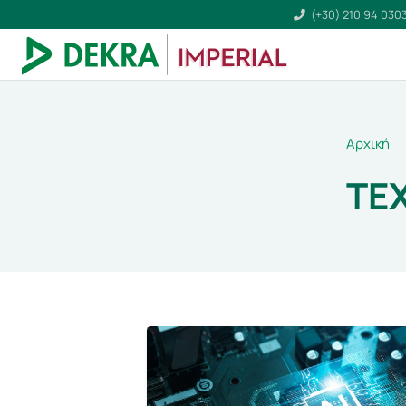
(+30) 210 94 030
Αρχική
ΤΕ