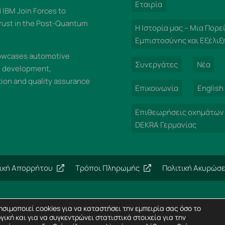
Εταιρία
IBM Join Forces to
rust in the Post-Quantum
Η Ιστορία μας – Μια Πορε
Εμπιστοσύνης και Εξέλιξ
wcases automotive
Συνεργάτες
Νέα
n development,
on and quality assurance
Επικοινωνία
English
Επιθεωρήσεις οχημάτων
DEKRA Γερμανίας
τική Απορρήτου
Τρόποι Πληρωμής
Πολιτική Ακυρώσ
Copyright 2024 – Imperial Dekra – All rights reserved
σιμοποιεί cookies για να καταστήσει την εμπειρία σας όσο το
Σχεδίαση Ιστοσελίδων
Horizon
γική και για να συγκεντρώνει στατιστικά στοιχεία για την