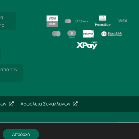
ία
ης
 από την
εων
Ασφάλεια Συναλλαγών
Αποδοχή