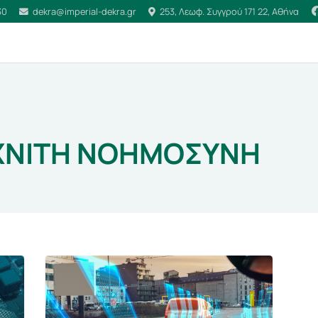
30
dekra@imperial-dekra.gr
253, Λεωφ. Συγγρού 171 22, Αθήνα
ΧΝΙΤΗ ΝΟΗΜΟΣΥΝΗ