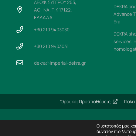
ΛΕΩΦ.ΣΥΓΓΡΟΥ 253,
DEKRA and 
ΑΘΗΝΑ, Τ.Κ 17122,
Advance T
ΕΛΛΑΔΑ
Era
+30 210 9403030
DEKRA sho
services i
+30 210 9403031
homologati
dekra@imperial-dekra.gr
Όροι και Προϋποθέσεις
Πολι
Ο ιστότοπός μας χρη
δυνατόν πιο λειτουρ