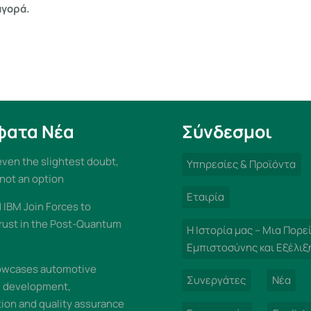
αγορά.
φατα Νέα
Σύνδεσμοι
 even the slightest doubt,
Υπηρεσίες & Προϊόντα
 not an option
Εταιρία
IBM Join Forces to
rust in the Post-Quantum
Η Ιστορία μας – Μια Πορε
Εμπιστοσύνης και Εξέλιξ
wcases automotive
Συνεργάτες
Νέα
n development,
on and quality assurance