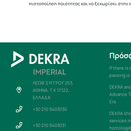
πιστοποίηση ποιότητας και να ξεχωρίσει στην 
Πρόσ
If there is
passing is
ΛΕΩΦ.ΣΥΓΓΡΟΥ 253,
DEKRA and 
ΑΘΗΝΑ, Τ.Κ 17122,
Advance T
ΕΛΛΑΔΑ
Era
+30 210 9403030
DEKRA sho
services i
+30 210 9403031
homologati