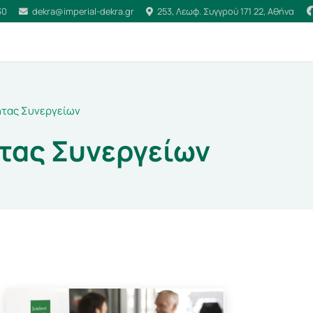
30
dekra@imperial-dekra.gr
253, Λεωφ. Συγγρού 171 22, Αθήνα
ητας Συνεργείων
τας Συνεργείων