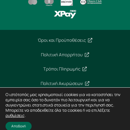
Όροι και Προϋποθέσεις
Πολιτική Απορρήτου
Τρόποι Πληρωμής
Πολιτική Ακυρώσεων
Ο ιστότοπός μας χρησιμοποιεί cookies για να καταστήσει την
Ασφάλεια Συναλλαγών
εμπειρία σας όσο το δυνατόν πιο λειτουργική και για να
συγκεντρώνει στατιστικά στοιχεία για την περιήγησή σας.
Μπορείτε να αποδεχθείτε όλα τα cookies ή να επιλέξετε
ρυθμίσεις
.
Copyright 2024 – Imperial Dekra – All rights reserved
Σχεδίαση Ιστοσελίδων
Horizon
Αποδοχή