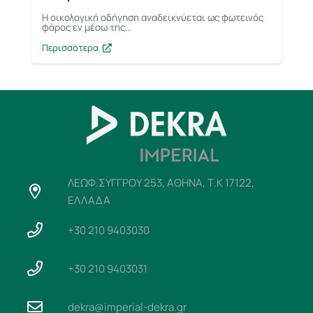
Η οικολογική οδήγηση αναδεικνύεται ως φωτεινός
φάρος εν μέσω της…
Περισσότερα
ΛΕΩΦ.ΣΥΓΓΡΟΥ 253, ΑΘΗΝΑ, Τ.Κ 17122,
ΕΛΛΑΔΑ
+30 210 9403030
+30 210 9403031
dekra@imperial-dekra.gr