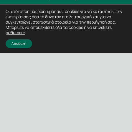
Ο ιστότοπός μας χρησιμοποιεί cookies για να καταστήσει την
εμπειρία σας όσο το δυνατόν πιο λειτουργική και για να
συγκεντρώνει στατιστικά στοιχεία για την περιήγησή σας.
Μπορείτε να αποδεχθείτε όλα τα cookies ή να επιλέξετε
Πρόσφατα Νέα
ρυθμίσεις
.
Αποδοχή
If there is even the slightest doubt, passing is not an
option
DEKRA and IBM Join Forces to Advance Trust in the Post-
Quantum Era
DEKRA showcases automotive services in development,
homologation and quality assurance
Σύνδεσμοι